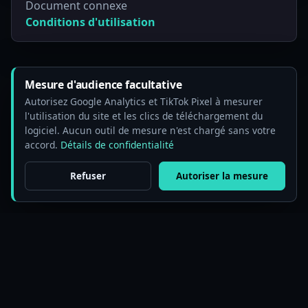
Document connexe
Conditions d'utilisation
Mesure d'audience facultative
Autorisez Google Analytics et TikTok Pixel à mesurer
l'utilisation du site et les clics de téléchargement du
logiciel. Aucun outil de mesure n'est chargé sans votre
accord.
Détails de confidentialité
Refuser
Autoriser la mesure
© 2025 BeePOS LLC. LaiCai Screen Mirroring. Tous
droits réservés.
Tarifs
Blog
Cas d’usage
Guider
Communauté
À propos
Politique de confidentialité
Paramètres des Cookie
Conditions d'utilisation