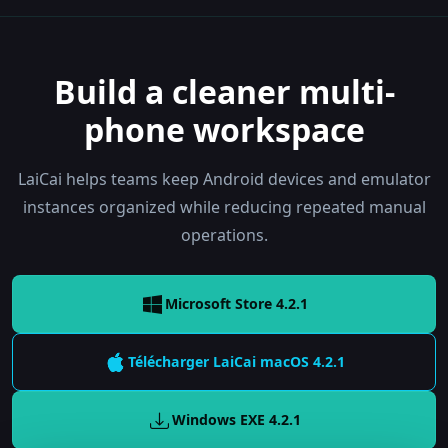
Build a cleaner multi-
phone workspace
LaiCai helps teams keep Android devices and emulator
instances organized while reducing repeated manual
operations.
Microsoft Store 4.2.1
Télécharger LaiCai
macOS
4.2.1
Windows EXE
4.2.1