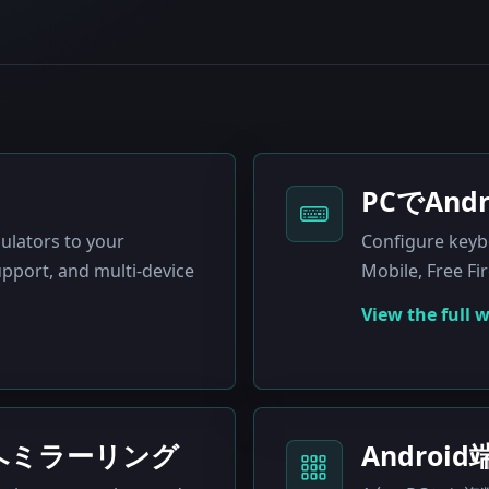
PCでAn
ulators to your
Configure key
pport, and multi-device
Mobile, Free Fi
View the full 
acへミラーリング
Andro