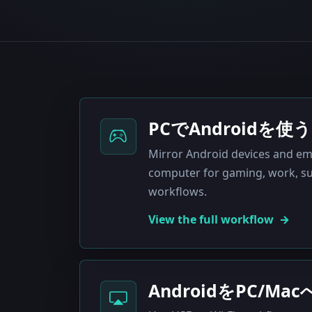
PCでAndroidを使う
Mirror Android devices and em
computer for gaming, work, su
workflows.
View the full workflow
AndroidをPC/M