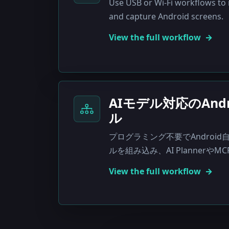
Use USB or Wi-Fi workflows to m
and capture Android screens.
View the full workflow
AIモデル対応のAnd
ル
プログラミング不要でAndroid自
ルを組み込み、AI Plannerや
View the full workflow