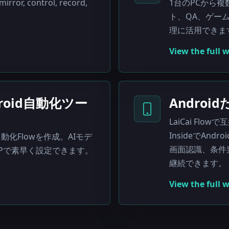
irror, control, record,
1台のPCから複
ト、QA、ゲー
理に活用できま
View the full 
roid自動化ツー
Andro
LaiCai Flow
InsideでAn
動化Flowを作成。AIモデ
画面認識、条件
MCPで素早く設定できます。
継続できます。
View the full 