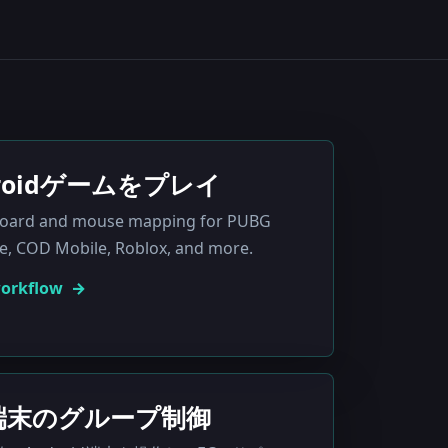
droidゲームをプレイ
board and mouse mapping for PUBG
re, COD Mobile, Roblox, and more.
workflow
id端末のグループ制御