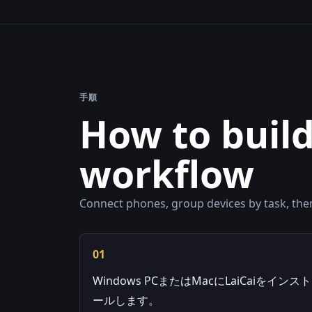
手順
How to buil
workflow
Connect phones, group devices by task, th
01
Windows PCまたはMacにLaiCaiをインスト
ールします。