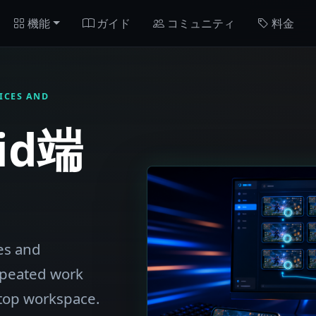
機能
ガイド
コミュニティ
料金
ICES AND
id端
es and
epeated work
top workspace.