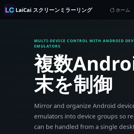
LaiCai スクリーンミラーリング
ホーム
MULTI-DEVICE CONTROL WITH ANDROID DEV
EMULATORS
複数Andro
末を制御
Mirror and organize Android devic
emulators into device groups so r
can be handled from a single desk