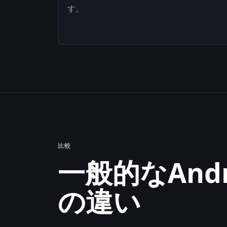
す。
比較
一般的なAndr
の違い