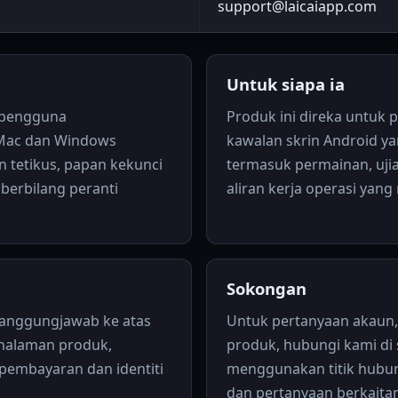
support@laicaiapp.com
Untuk siapa ia
 pengguna
Produk ini direka untuk
 Mac dan Windows
kawalan skrin Android ya
 tetikus, papan kekunci
termasuk permainan, uji
berbilang peranti
aliran kerja operasi yang
Sokongan
rtanggungjawab ke atas
Untuk pertanyaan akaun
 halaman produk,
produk, hubungi kami di
 pembayaran dan identiti
menggunakan titik hubu
dan pertanyaan berkaitan