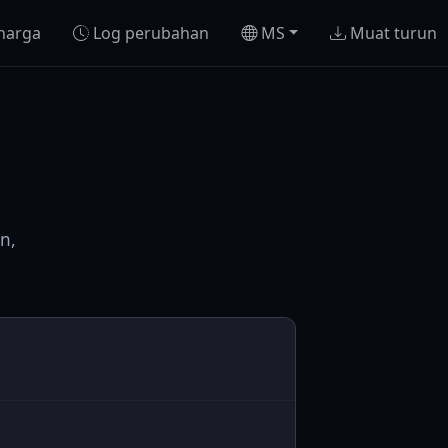
harga
Log perubahan
MS
Muat turun
n,