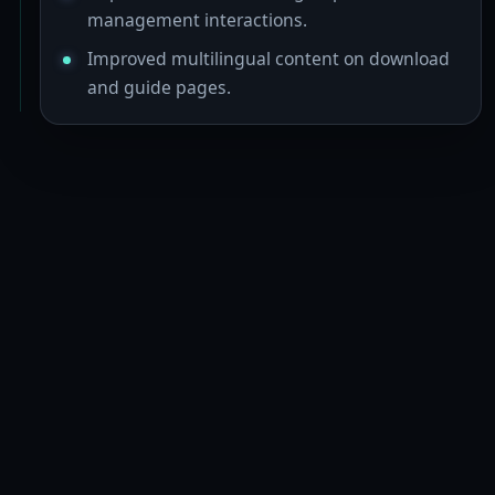
management interactions.
Improved multilingual content on download
and guide pages.
© 2025 BeePOS LLC. LaiCai Screen Mirroring. Hak cipta
terpelihara.
penetapan harga
Blog
Kes penggunaan
Panduan
Komuniti
Tentang
Dasar Privasi
Syarat Penggunaan