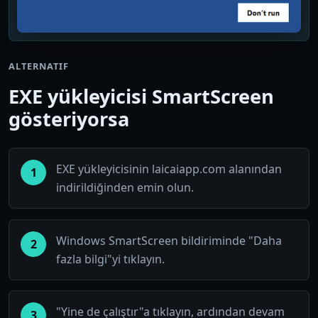
ALTERNATIF
EXE yükleyicisi SmartScreen
gösteriyorsa
EXE yükleyicisinin laicaiapp.com alanından
1
indirildiğinden emin olun.
Windows SmartScreen bildiriminde "Daha
2
fazla bilgi"yi tıklayın.
"Yine de çalıştır"a tıklayın, ardından devam
3