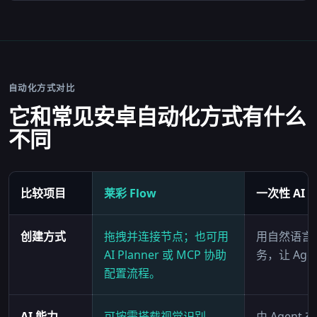
自动化方式对比
它和常见安卓自动化方式有什么
不同
比较项目
莱彩 Flow
一次性 AI A
创建方式
拖拽并连接节点；也可用
用自然语言
AI Planner 或 MCP 协助
务，让 Age
配置流程。
AI 能力
可按需搭载视觉识别、
由 Agent