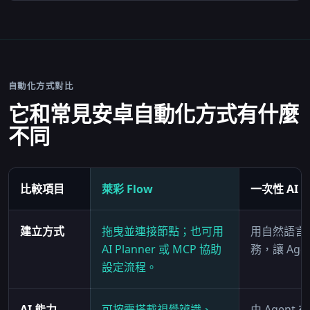
自動化方式對比
它和常見安卓自動化方式有什麼
不同
比較項目
萊彩 Flow
一次性 AI A
建立方式
拖曳並連接節點；也可用
用自然語言
AI Planner 或 MCP 協助
務，讓 Age
設定流程。
AI 能力
可按需搭載視覺辨識、
由 Agent