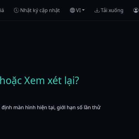
iá
Nhật ký cập nhật
VI
Tải xuống
hoặc Xem xét lại?
 định màn hình hiện tại, giới hạn số lần thử