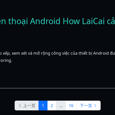
ện thoại Android How LaiCai cả
sắp xếp, xem xét và mở rộng công việc của thiết bị Android 
roring.
上一页
1
2
...
16
下一页